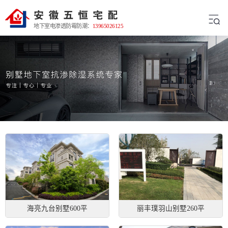
地下室电渗透防霉防潮：
13965026125
海亮九台别墅600平
丽丰璞羽山别墅260平